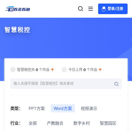
登录/注册
智慧税控
智慧税控共
0
个作品
今日上传
0
个作品
类型：
PPT方案
Word方案
视频演示
行业：
全部
产教融合
数字乡村
智慧园区
智