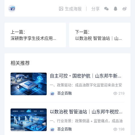
生成海报
分享
上一篇：
下一篇：
深耕数字孪生技术应用，构筑产业规模化服务体系
以数治税 智管油站｜山东邦牛税控软硬件一体化方案，筑牢成品油全链条监管防线
相关推荐
自主可控・国密护航｜山东邦牛新一代加油站税控采集设备全面升级，筑牢成品油智慧监管安全底座
一、政策驱动：成品油数字化监管迎来自主安
全新要求 近年来，国…
百企百融
219
以数治税 智管油站｜山东邦牛税控软硬件一体化方案，筑牢成品油全链条监管防线
一、行业背景：政策倒逼 + 监管痛点，成品油
数字化税控已成刚…
百企百融
198