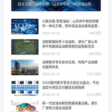
自主可控・国密护航｜山东邦牛新一代加油站税控采集设备全面升级，筑牢成品油智慧监管安全底座
以数治税 智管油站｜山东邦牛税控软硬
件一体化方案，筑牢成品油全链条监管
防线
2026-06-23
198 浏览
适配新国标防十加油机，源头厂家山东
邦牛构建成品油智慧税控监管新范式
2026-06-10
266 浏览
深耕数字孪生技术应用，构筑产业规模
化服务体系
2026-05-18
1,201 浏览
2026国内数字孪生头部企业盘点，平台
选型与项目交付最佳实践指南
2026-05-12
1,314 浏览
新一代加油站税控数据采集设备，源头
厂家助力成品油监管