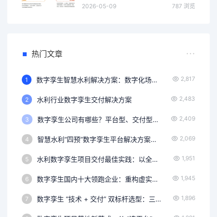
2026-05-09
787 浏览
热门文章
2,817
数字孪生智慧水利解决方案：数字化场景、智慧化模拟、精准化决策，构建数字孪生流域为核心的智慧水利体系
1
2,483
水利行业数字孪生交付解决方案
2
2,409
数字孪生公司有哪些？平台型、交付型、创新型头部企业全景梳理
3
2,069
智慧水利“四预”数字孪生平台解决方案——以业务功能为核心驱动水灾害防御智能化升级
4
1,951
水利数字孪生项目交付最佳实践：以全生命周期服务，解锁智能治水新范式
5
1,945
数字孪生国内十大领跑企业：重构虚实产业生态，推动数字孪生从概念验证到价值落地
6
1,896
数字孪生 “技术 + 交付” 双标杆选型：三大技术平台企业引领创新，融谷信息保障项目落地
7