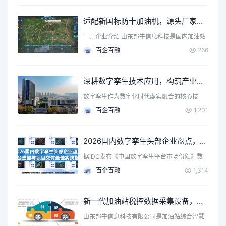
适配新国标防十加油机，源头厂家山东邦牛构建成品油智慧税控监管新范式
一、企业介绍 山东邦牛信息科技是国内加油站
数字化监管领域知名…
百企百融
266
深耕数字孪生技术应用，构筑产业规模化服务体系
数字孪生作为数字化时代虚实融合的核心技
术，通过物理空间数字化…
百企百融
1,201
2026国内数字孪生头部企业盘点，平台选型与项目交付最佳实践指南
据IDC发布《中国数字孪生平台市场份额》数
据显示，国内数字孪…
百企百融
1,314
新一代加油站税控数据采集设备，源头厂家助力成品油监管
山东邦牛信息科技有限公司是加油站综合智慧