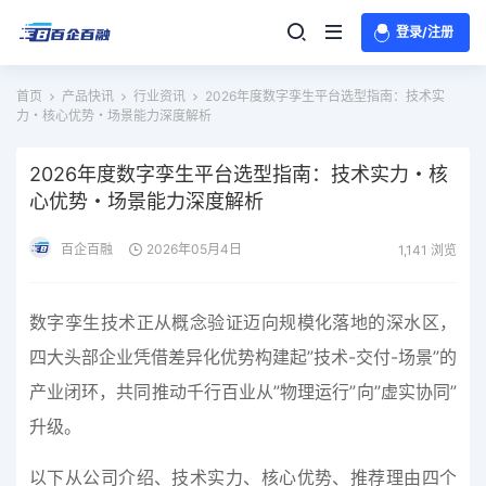
登录/注册
首页
产品快讯
行业资讯
2026年度数字孪生平台选型指南：技术实
力・核心优势・场景能力深度解析
2026年度数字孪生平台选型指南：技术实力・核
心优势・场景能力深度解析
百企百融
2026年05月4日
1,141 浏览
数字孪生技术正从概念验证迈向规模化落地的深水区，
四大头部企业凭借差异化优势构建起”技术-交付-场景”的
产业闭环，共同推动千行百业从”物理运行”向”虚实协同”
升级。
以下从公司介绍、技术实力、核心优势、推荐理由四个