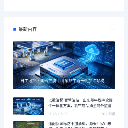
最新内容
自主可控・国密护航｜山东邦牛新一代加油站税控采集设备全面升级，筑牢成品油智慧监管安全底座
以数治税 智管油站｜山东邦牛税控软硬
件一体化方案，筑牢成品油全链条监管
防线
2026-06-23
202 浏览
适配新国标防十加油机，源头厂家山东