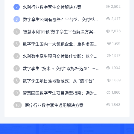
2,502
水利行业数字孪生交付解决方案
2
2,417
数字孪生公司有哪些？平台型、交付型、创新型头部企业全景梳理
3
2,076
智慧水利“四预”数字孪生平台解决方案——以业务功能为核心驱动水灾害防御智能化升级
4
1,961
数字孪生国内十大领跑企业：重构虚实产业生态，推动数字孪生从概念验证到价值落地
5
1,957
水利数字孪生项目交付最佳实践：以全生命周期服务，解锁智能治水新范式
6
1,904
数字孪生 “技术 + 交付” 双标杆选型：三大技术平台企业引领创新，融谷信息保障项目落地
7
1,889
数字孪生项目落地新范式：从 “选平台” 到 “选服务”，破局数字孪生项目交付陷阱
8
1,860
智慧园区数字孪生项目选型指南：选对平台做好交付，从平台适配到交付落地的全流程解决方案
9
1,843
医疗行业数字孪生通用解决方案
10