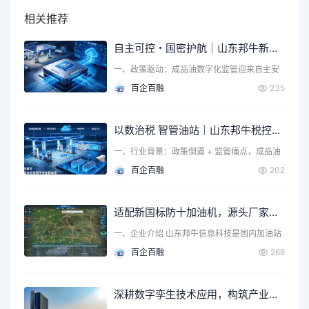
相关推荐
自主可控・国密护航｜山东邦牛新一代加油站税控采集设备全面升级，筑牢成品油智慧监管安全底座
一、政策驱动：成品油数字化监管迎来自主安
全新要求 近年来，国…
百企百融
235
以数治税 智管油站｜山东邦牛税控软硬件一体化方案，筑牢成品油全链条监管防线
一、行业背景：政策倒逼 + 监管痛点，成品油
数字化税控已成刚…
百企百融
202
适配新国标防十加油机，源头厂家山东邦牛构建成品油智慧税控监管新范式
一、企业介绍 山东邦牛信息科技是国内加油站
数字化监管领域知名…
百企百融
268
深耕数字孪生技术应用，构筑产业规模化服务体系