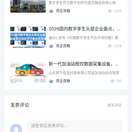
数字孪生作为数字化时代虚实融合的核心技
术，通过物理空间数字化…
百企百融
1,205
2026国内数字孪生头部企业盘点，平台选型与项目交付最佳实践指南
据IDC发布《中国数字孪生平台市场份额》数
据显示，国内数字孪…
百企百融
1,328
新一代加油站税控数据采集设备，源头厂家助力成品油监管
山东邦牛信息科技有限公司是加油站综合智慧
监管平台、加油站数据…
百企百融
792
发表评论
暂无评论