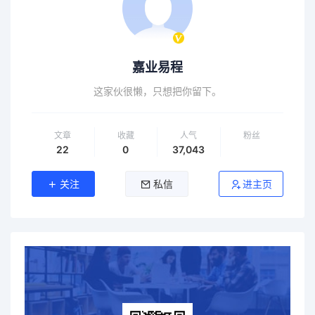
嘉业易程
这家伙很懒，只想把你留下。
文章
收藏
人气
粉丝
22
0
37,043
关注
私信
进主页