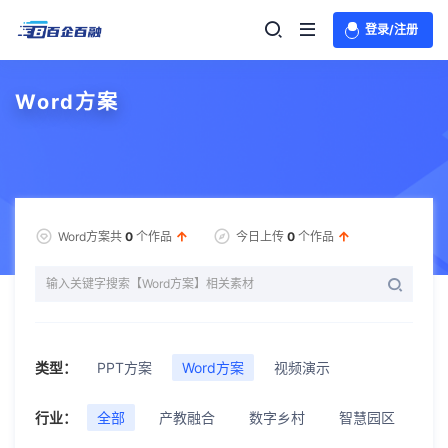
登录/注册
Word方案
Word方案共
0
个作品
今日上传
0
个作品
类型：
PPT方案
Word方案
视频演示
行业：
全部
产教融合
数字乡村
智慧园区
智