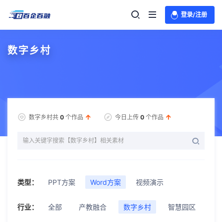
登录/注册
数字乡村
数字乡村共
0
个作品
今日上传
0
个作品
类型：
PPT方案
Word方案
视频演示
行业：
全部
产教融合
数字乡村
智慧园区
智