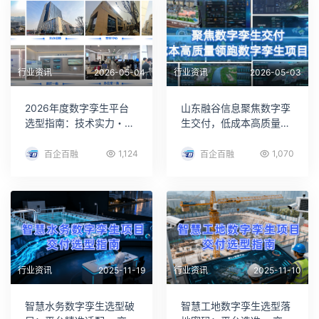
行业资讯
2026-05-04
行业资讯
2026-05-03
2026年度数字孪生平台
山东融谷信息聚焦数字孪
选型指南：技术实力・核
生交付，低成本高质量领
心优势・场景能力深度解
跑数字孪生项目落地
析
1,124
1,070
百企百融
百企百融
行业资讯
2025-11-19
行业资讯
2025-11-10
智慧水务数字孪生选型破
智慧工地数字孪生选型落