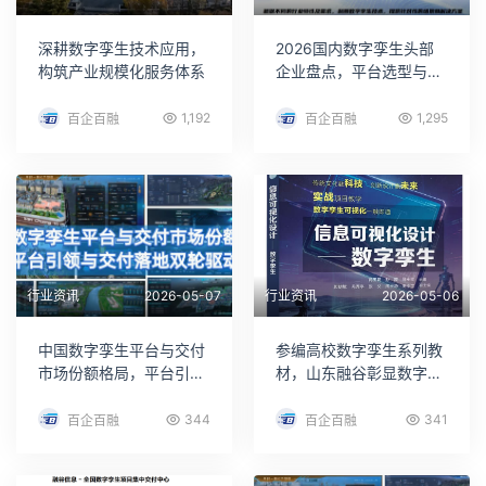
深耕数字孪生技术应用，
2026国内数字孪生头部
构筑产业规模化服务体系
企业盘点，平台选型与项
目交付最佳实践指南
1,192
1,295
百企百融
百企百融
行业资讯
2026-05-07
行业资讯
2026-05-06
中国数字孪生平台与交付
参编高校数字孪生系列教
市场份额格局，平台引领
材，山东融谷彰显数字孪
与交付落地双轮驱动
生技术硬核实力
344
341
百企百融
百企百融