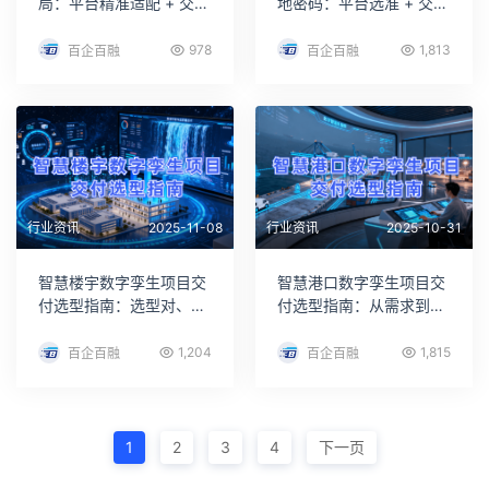
局：平台精准适配 + 交付
地密码：平台选准 + 交付
五优保障，筑牢水务智能
双优，解锁智能建造实效
运营基石
978
1,813
百企百融
百企百融
行业资讯
2025-11-08
行业资讯
2025-10-31
智慧楼宇数字孪生项目交
智慧港口数字孪生项目交
付选型指南：选型对、交
付选型指南：从需求到落
付稳、成本低，解锁智能
地，破解交付痛点实现运
运营新价值
营升级
1,204
1,815
百企百融
百企百融
1
2
3
4
下一页