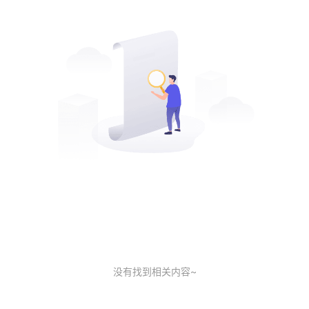
没有找到相关内容~